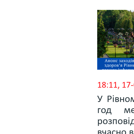
18:11, 1
У Рівно
год ме
розпові
вчасно 