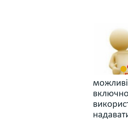
можливі
включно
викорис
надават