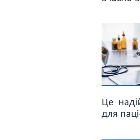
Це наді
для паці