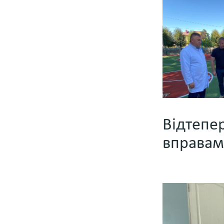
Відтепе
вправами