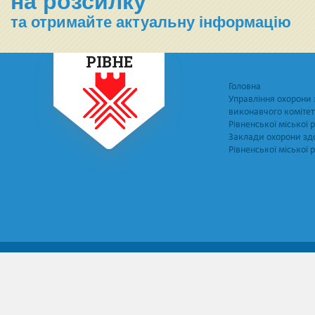
на розсилку
та отримайте актуальну інформацію
РІВНЕ
Головна
Управління охорони 
виконавчого комітет
Рівненської міської 
Заклади охорони зд
Рівненської міської 