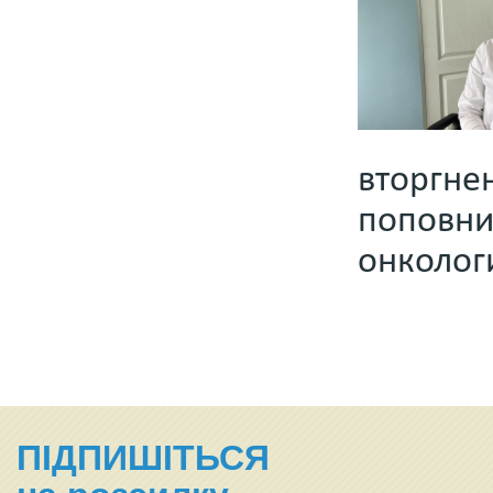
вторгне
поповни
онколог
ПІДПИШІТЬСЯ